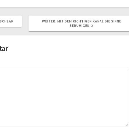
NÄCHSTER
RSCHLAF
WEITER:
MIT DEM RICHTIGEN KANAL DIE SINNE
BEITRAG:
BERUHIGEN
tar