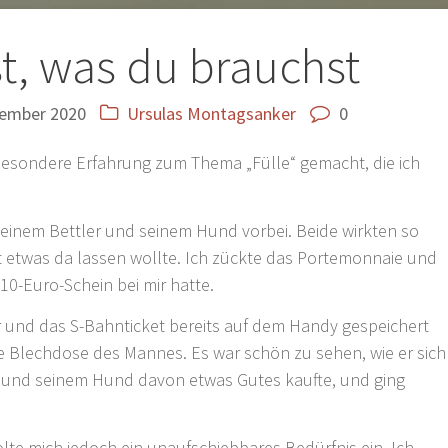
tion
t, was du brauchst
zember 2020
Ursulas Montagsanker
0
besondere Erfahrung zum Thema „Fülle“ gemacht, die ich
n einem Bettler und seinem Hund vorbei. Beide wirkten so
t etwas da lassen wollte. Ich zückte das Portemonnaie und
n 10-Euro-Schein bei mir hatte.
 und das S-Bahnticket bereits auf dem Handy gespeichert
die Blechdose des Mannes. Es war schön zu sehen, wie er sich
sich und seinem Hund davon etwas Gutes kaufte, und ging
 mich jedoch ein unaufschiebbares Bedürfnis ein. Ich